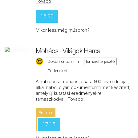
Tovább
15:30
Mikor lesz még műsoron?
Mohács - Világok Harca
Dokumentumfilm
Ismeretterjesztő
Történelmi
A Rubicon a mohácsi csata 500. évfordulója
alkalmából olyan dokumentumfilmet készített,
amely új kutatási eredményekre
támaszkodva
…
Tovább
Premier
17:15