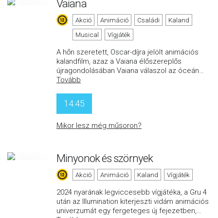
Vaiana
Akció
Animáció
Családi
Kaland
Musical
Vígjáték
A hőn szeretett, Oscar-díjra jelölt animációs
kalandfilm, azaz a Vaiana élőszereplős
újragondolásában Vaiana válaszol az óceán
…
Tovább
14:45
Mikor lesz még műsoron?
Minyonok és szörnyek
Akció
Animáció
Kaland
Vígjáték
2024 nyarának legviccesebb vígjátéka, a Gru 4
után az Illumination kiterjeszti vidám animációs
univerzumát egy fergeteges új fejezetben,
…