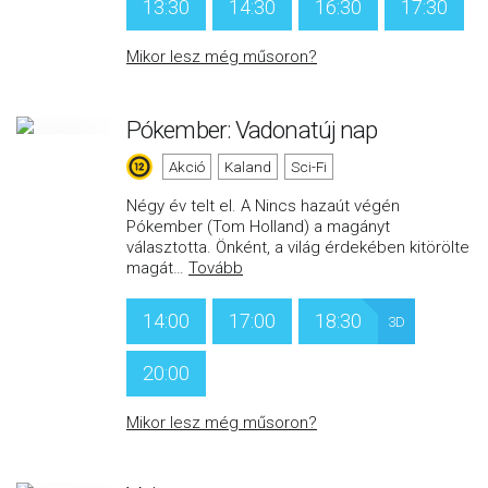
13:30
14:30
16:30
17:30
Mikor lesz még műsoron?
Pókember: Vadonatúj nap
Akció
Kaland
Sci-Fi
Négy év telt el. A Nincs hazaút végén
Pókember (Tom Holland) a magányt
választotta. Önként, a világ érdekében kitörölte
magát
…
Tovább
14:00
17:00
18:30
3D
20:00
Mikor lesz még műsoron?