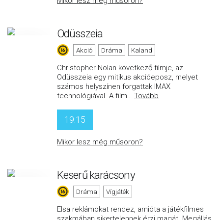
Mikor lesz még műsoron?
Odüsszeia
Akció
Dráma
Kaland
Christopher Nolan következő filmje, az
Odüsszeia egy mitikus akcióeposz, melyet
számos helyszínen forgattak IMAX
technológiával. A film
…
Tovább
19:15
Mikor lesz még műsoron?
Keserű karácsony
Dráma
Vígjáték
Elsa reklámokat rendez, amióta a játékfilmes
szakmában sikertelennek érzi magát. Megállás