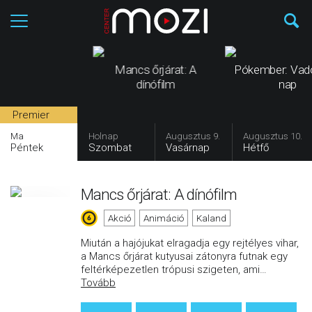
Mancs őrjárat: A
Pókember: Vad
dínófilm
nap
Premier
Ma
Holnap
Augusztus 9.
Augusztus 10.
Péntek
Szombat
Vasárnap
Hétfő
Mancs őrjárat: A dínófilm
Akció
Animáció
Kaland
Miután a hajójukat elragadja egy rejtélyes vihar,
a Mancs őrjárat kutyusai zátonyra futnak egy
feltérképezetlen trópusi szigeten, ami
…
Tovább