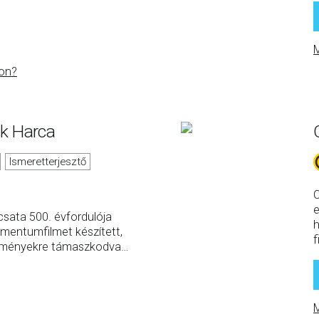
M
on?
ok Harca
Ismeretterjesztő
C
e
sata 500. évfordulója
h
mentumfilmet készített,
f
edményekre támaszkodva
…
M