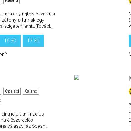
Kaland
gadja egy rejtélyes vihar, a
N
i zátonyra futnak egy
(
si szigeten, ami
…
Tovább
v
16:30
17:30
on?
M
Családi
Kaland
k
2
u
díjra jelölt animációs
u
ana élőszereplős
ana válaszol az óceán
…