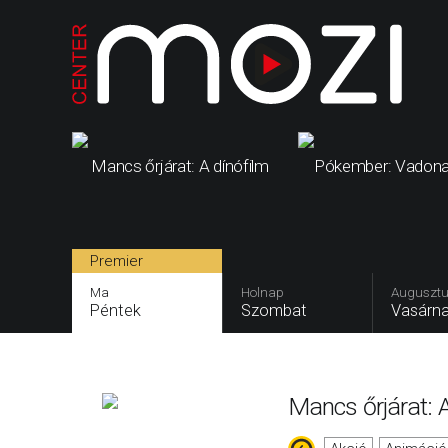
Mancs őrjárat: A dínófilm
Pókember: Vadona
Premier
Ma
Holnap
Augusztu
Péntek
Szombat
Vasárn
Mancs őrjárat: A