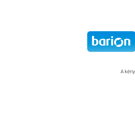
A kény