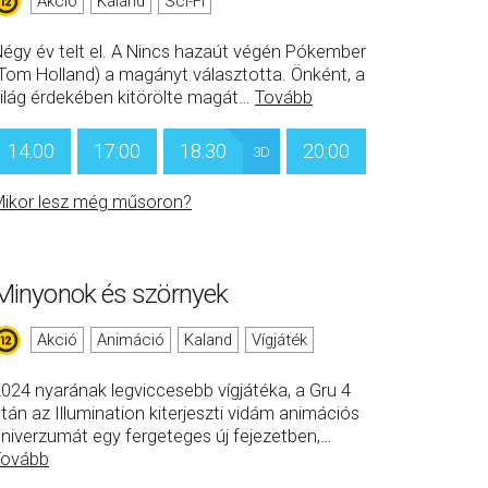
Akció
Kaland
Sci-Fi
égy év telt el. A Nincs hazaút végén Pókember
Tom Holland) a magányt választotta. Önként, a
ilág érdekében kitörölte magát
…
Tovább
14:00
17:00
18:30
20:00
3D
ikor lesz még műsoron?
Minyonok és szörnyek
Akció
Animáció
Kaland
Vígjáték
024 nyarának legviccesebb vígjátéka, a Gru 4
tán az Illumination kiterjeszti vidám animációs
niverzumát egy fergeteges új fejezetben,
…
Tovább