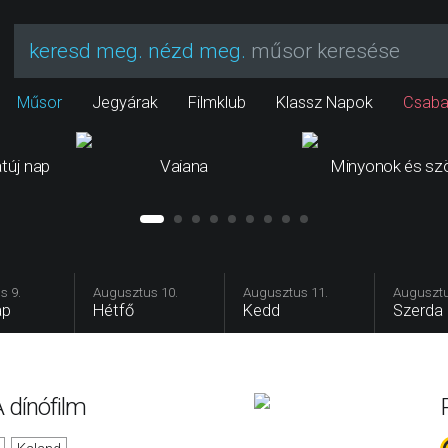
keresd meg. nézd meg.
műsor keresése
Műsor
Jegyárak
Filmklub
Klassz Napok
Csaba
túj nap
Vaiana
Minyonok és sz
s 9.
Augusztus 10.
Augusztus 11.
Augusztu
ap
Hétfő
Kedd
Szerda
 dínófilm