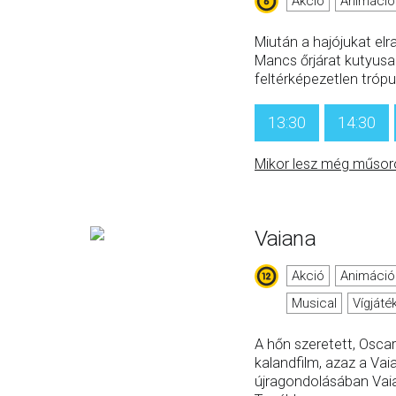
Akció
Animáció
Miután a hajójukat elra
Mancs őrjárat kutyusa
feltérképezetlen trópu
13:30
14:30
Mikor lesz még műsor
Vaiana
Akció
Animáció
Musical
Vígjáté
A hőn szeretett, Oscar-
kalandfilm, azaz a Vai
újragondolásában Vai