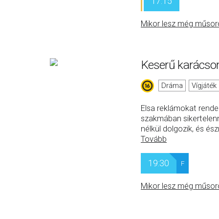
17:15
Mikor lesz még műsor
Keserű karácso
Dráma
Vígjáték
Elsa reklámokat rendez
szakmában sikertelenn
nélkül dolgozik, és és
Tovább
19:30
F
Mikor lesz még műsor