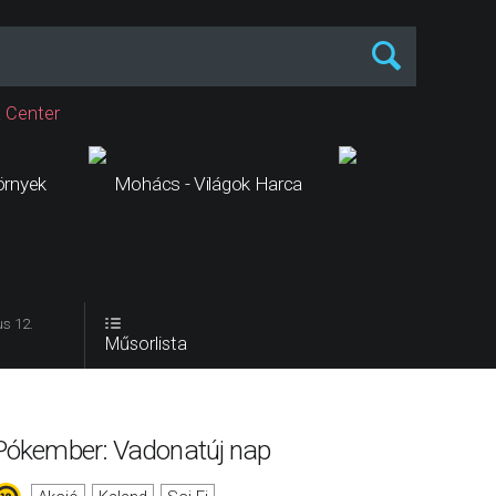
 Center
örnyek
Mohács - Világok Harca
Odüsszei
s 12.
Műsorlista
Pókember: Vadonatúj nap