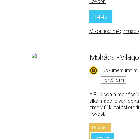
Tovább
14:45
Mikor lesz még műsor
Mohács - Világ
Dokumentumfilm
Történelmi
A Rubicon a mohácsi c
alkalmából olyan doku
amely új kutatási er
Tovább
Premier