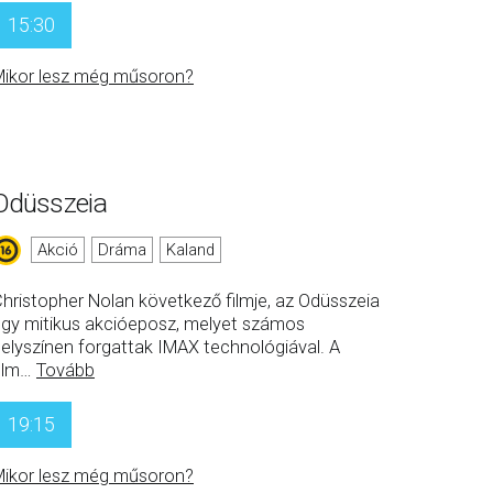
15:30
ikor lesz még műsoron?
Odüsszeia
Akció
Dráma
Kaland
hristopher Nolan következő filmje, az Odüsszeia
gy mitikus akcióeposz, melyet számos
elyszínen forgattak IMAX technológiával. A
ilm
…
Tovább
19:15
ikor lesz még műsoron?