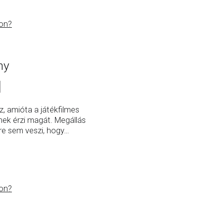
on?
ny
, amióta a játékfilmes
ek érzi magát. Megállás
zre sem veszi, hogy
…
on?