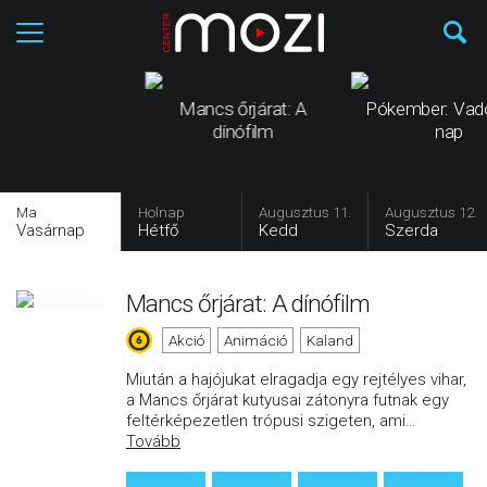
Mancs őrjárat: A
Pókember: Vad
dínófilm
nap
Ma
Holnap
Augusztus 11.
Augusztus 12.
Vasárnap
Hétfő
Kedd
Szerda
Mancs őrjárat: A dínófilm
Akció
Animáció
Kaland
Miután a hajójukat elragadja egy rejtélyes vihar,
a Mancs őrjárat kutyusai zátonyra futnak egy
feltérképezetlen trópusi szigeten, ami
…
Tovább