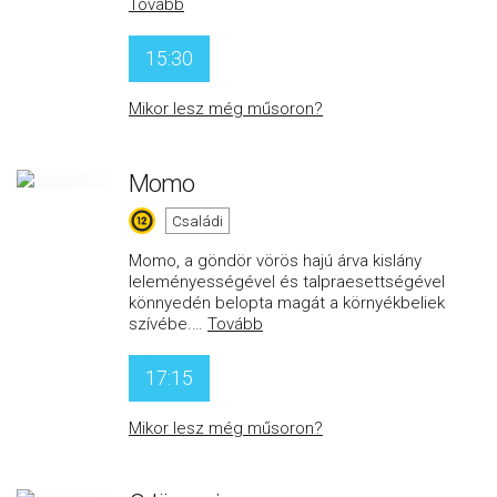
Tovább
15:30
Mikor lesz még műsoron?
Momo
Családi
Momo, a göndör vörös hajú árva kislány
leleményességével és talpraesettségével
könnyedén belopta magát a környékbeliek
szívébe.
…
Tovább
17:15
Mikor lesz még műsoron?