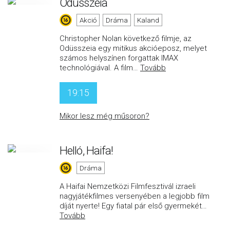
Odüsszeia
Akció
Dráma
Kaland
Christopher Nolan következő filmje, az
Odüsszeia egy mitikus akcióeposz, melyet
számos helyszínen forgattak IMAX
technológiával. A film
…
Tovább
19:15
Mikor lesz még műsoron?
Helló, Haifa!
Dráma
A Haifai Nemzetközi Filmfesztivál izraeli
nagyjátékfilmes versenyében a legjobb film
díját nyerte! Egy fiatal pár első gyermekét
…
Tovább