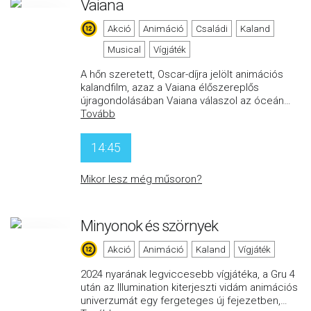
Vaiana
Akció
Animáció
Családi
Kaland
Musical
Vígjáték
A hőn szeretett, Oscar-díjra jelölt animációs
kalandfilm, azaz a Vaiana élőszereplős
újragondolásában Vaiana válaszol az óceán
…
Tovább
14:45
Mikor lesz még műsoron?
Minyonok és szörnyek
Akció
Animáció
Kaland
Vígjáték
2024 nyarának legviccesebb vígjátéka, a Gru 4
után az Illumination kiterjeszti vidám animációs
univerzumát egy fergeteges új fejezetben,
…