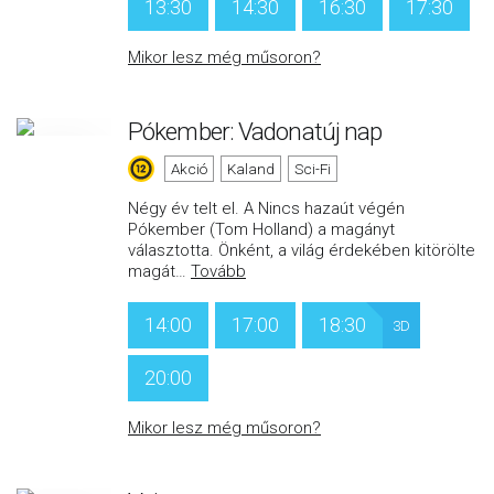
13:30
14:30
16:30
17:30
Mikor lesz még műsoron?
Pókember: Vadonatúj nap
Akció
Kaland
Sci-Fi
Négy év telt el. A Nincs hazaút végén
Pókember (Tom Holland) a magányt
választotta. Önként, a világ érdekében kitörölte
magát
…
Tovább
14:00
17:00
18:30
3D
20:00
Mikor lesz még műsoron?