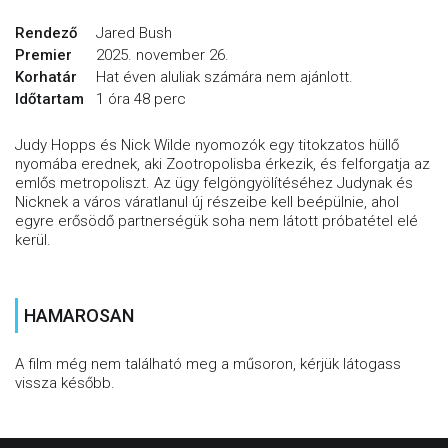
Rendező
Jared Bush
Premier
2025. november 26.
Korhatár
Hat éven aluliak számára nem ajánlott.
Időtartam
1 óra 48 perc
Judy Hopps és Nick Wilde nyomozók egy titokzatos hüllő
nyomába erednek, aki Zootropolisba érkezik, és felforgatja az
emlős metropoliszt. Az ügy felgöngyölítéséhez Judynak és
Nicknek a város váratlanul új részeibe kell beépülnie, ahol
egyre erősödő partnerségük soha nem látott próbatétel elé
kerül.
HAMAROSAN
A film még nem található meg a műsoron, kérjük látogass
vissza később.