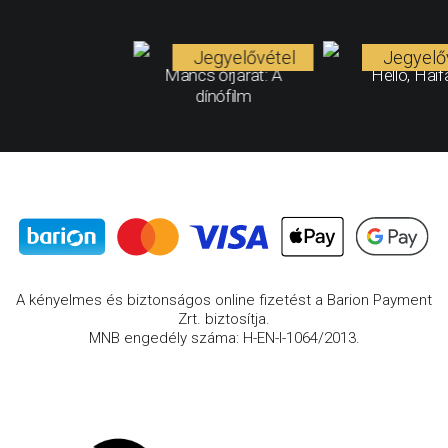
Jegyelővétel
Jegyelő
Mancs őrjárat: A
Helló, Haif
dínófilm
A kényelmes és biztonságos online fizetést a Barion Payment
Zrt. biztosítja.
MNB engedély száma: H-EN-I-1064/2013.