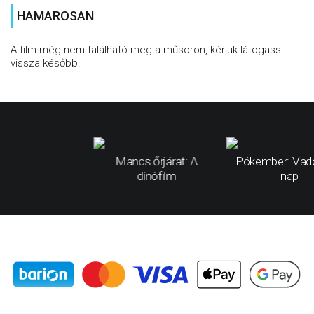
HAMAROSAN
A film még nem található meg a műsoron, kérjük látogass
vissza később.
Mancs őrjárat: A
Pókember: Vad
dínófilm
nap