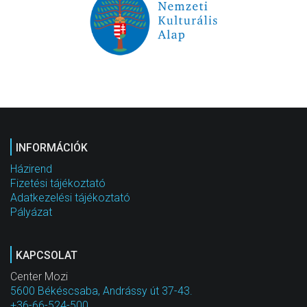
INFORMÁCIÓK
Házirend
Fizetési tájékoztató
Adatkezelési tájékoztató
Pályázat
KAPCSOLAT
Center Mozi
5600 Békéscsaba, Andrássy út 37-43.
+36-66-524-500