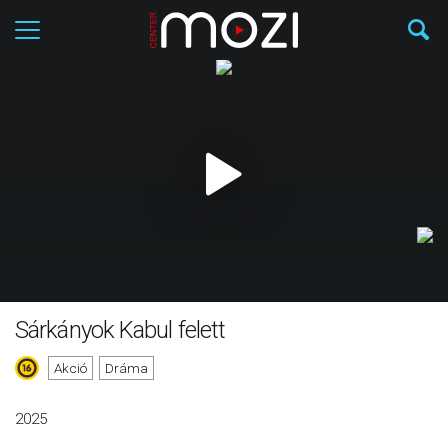
Sárkányok Kabul felett
Akció
Dráma
2025