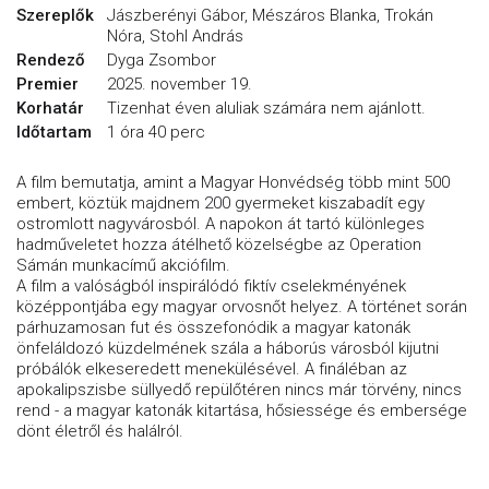
Szereplők
Jászberényi Gábor, Mészáros Blanka, Trokán
Nóra, Stohl András
Rendező
Dyga Zsombor
Premier
2025. november 19.
Korhatár
Tizenhat éven aluliak számára nem ajánlott.
Időtartam
1 óra 40 perc
A film bemutatja, amint a Magyar Honvédség több mint 500
embert, köztük majdnem 200 gyermeket kiszabadít egy
ostromlott nagyvárosból. A napokon át tartó különleges
hadműveletet hozza átélhető közelségbe az Operation
Sámán munkacímű akciófilm.
A film a valóságból inspirálódó fiktív cselekményének
középpontjába egy magyar orvosnőt helyez. A történet során
párhuzamosan fut és összefonódik a magyar katonák
önfeláldozó küzdelmének szála a háborús városból kijutni
próbálók elkeseredett menekülésével. A fináléban az
apokalipszisbe süllyedő repülőtéren nincs már törvény, nincs
rend - a magyar katonák kitartása, hősiessége és embersége
dönt életről és halálról.