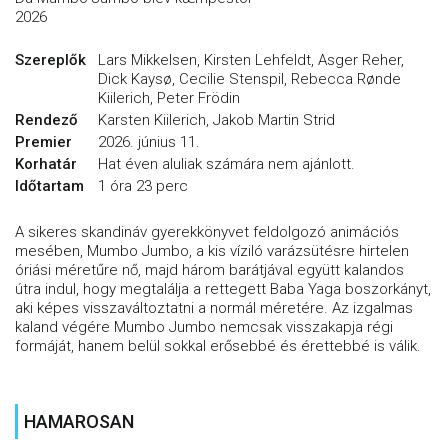
2026
Szereplők
Lars Mikkelsen, Kirsten Lehfeldt, Asger Reher,
Dick Kaysø, Cecilie Stenspil, Rebecca Rønde
Kiilerich, Peter Frödin
Rendező
Karsten Kiilerich, Jakob Martin Strid
Premier
2026. június 11.
Korhatár
Hat éven aluliak számára nem ajánlott.
Időtartam
1 óra 23 perc
A sikeres skandináv gyerekkönyvet feldolgozó animációs
mesében, Mumbo Jumbo, a kis víziló varázsütésre hirtelen
óriási méretűre nő, majd három barátjával együtt kalandos
útra indul, hogy megtalálja a rettegett Baba Yaga boszorkányt,
aki képes visszaváltoztatni a normál méretére. Az izgalmas
kaland végére Mumbo Jumbo nemcsak visszakapja régi
formáját, hanem belül sokkal erősebbé és érettebbé is válik.
HAMAROSAN