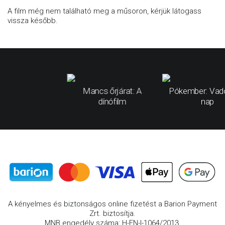
A film még nem található meg a műsoron, kérjük látogass
vissza később.
Mancs őrjárat: A
Pókember: Vad
dínófilm
nap
A kényelmes és biztonságos online fizetést a Barion Payment
Zrt. biztosítja.
MNB engedély száma: H-EN-I-1064/2013.