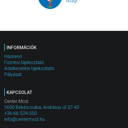
INFORMÁCIÓK
Házirend
Fizetési tájékoztató
Adatkezelési tájékoztató
Pályázat
KAPCSOLAT
Center Mozi
5600 Békéscsaba, Andrássy út 37-43.
+36-66-524-500
info@centermozi.hu