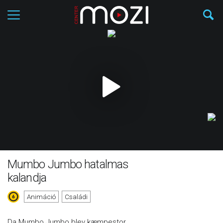
Mumbo Jumbo hatalmas
kalandja
Animáció
Családi
Da Mumbo Jumbo blev kæmpestor