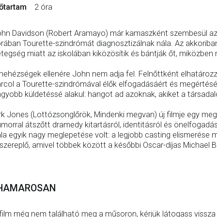
őtartam
2 óra
hn Davidson (Robert Aramayo) már kamaszként szembesül azza
rában Tourette-szindrómát diagnosztizálnak nála. Az akkoriban a
tegség miatt az iskolában kiközösítik és bántják őt, miközben 
nehézségek ellenére John nem adja fel. Felnőttként elhatározza
rcol a Tourette-szindrómával élők elfogadásáért és megérté
gyobb küldetéssé alakul: hangot ad azoknak, akiket a társada
rk Jones (Lottózsonglőrök, Mindenki megvan) új filmje egy me
morral átszőtt dramedy kitartásról, identitásról és önelfogad
la egyik nagy meglepetése volt: a legjobb casting elismerése me
szereplő, amivel többek között a későbbi Oscar-díjas Michael B. 
HAMAROSAN
film még nem található meg a műsoron, kérjük látogass vissza