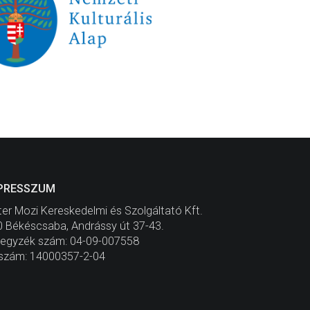
PRESSZUM
er Mozi Kereskedelmi és Szolgáltató Kft.
 Békéscsaba, Andrássy út 37-43.
jegyzék szám: 04-09-007558
szám: 14000357-2-04