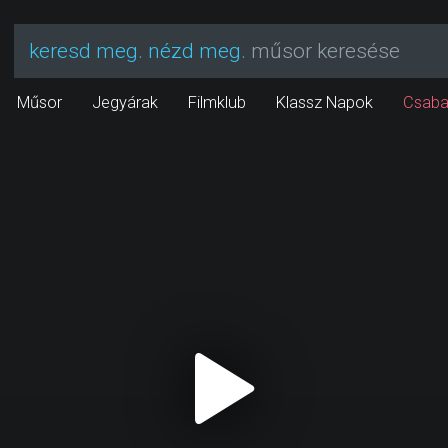
keresd meg. nézd meg.
műsor keresése
Műsor
Jegyárak
Filmklub
Klassz Napok
Csaba