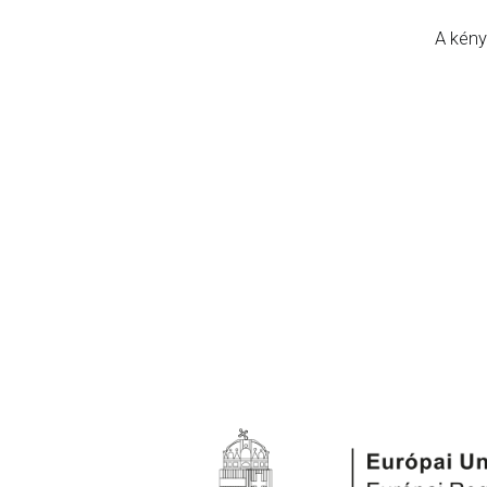
A kény