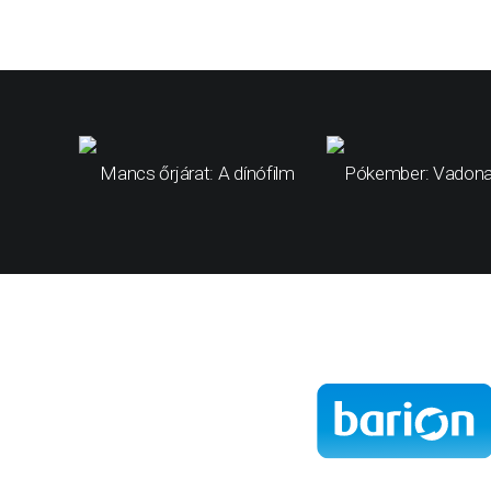
Mancs őrjárat: A dínófilm
Pókember: Vadona