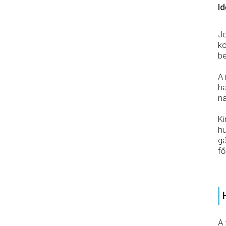
Id
Jo
ko
be
A 
ha
na
Ki
hu
gá
fő
A 