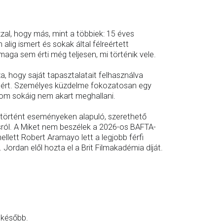
l, hogy más, mint a többiek: 15 éves
lig ismert és sokak által félreértett
maga sem érti még teljesen, mi történik vele.
, hogy saját tapasztalatait felhasználva
séért. Személyes küzdelme fokozatosan egy
lom sokáig nem akart meghallani.
gtörtént eseményeken alapuló, szerethető
ásról. A Miket nem beszélek a 2026-os BAFTA-
llett Robert Aramayo lett a legjobb férfi
Jordan elől hozta el a Brit Filmakadémia díját.
 később.