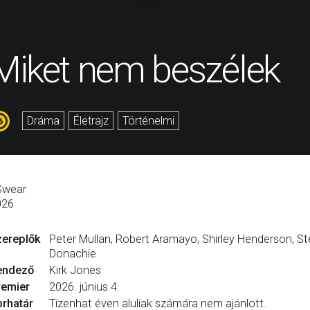
Miket nem beszélek
Dráma
Életrajz
Történelmi
Swear
026
zereplők
Peter Mullan, Robert Aramayo, Shirley Henderson, St
Donachie
endező
Kirk Jones
remier
2026. június 4.
rhatár
Tizenhat éven aluliak számára nem ajánlott.