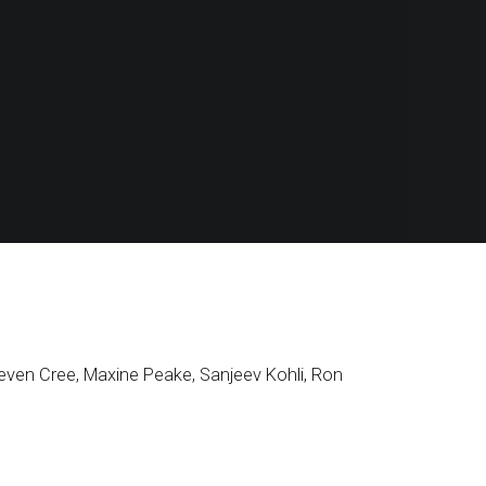
even Cree, Maxine Peake, Sanjeev Kohli, Ron