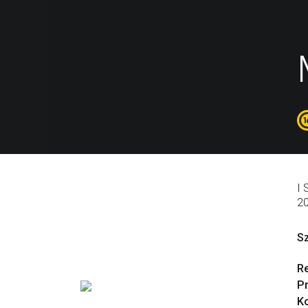
I 
2
S
R
P
Ko