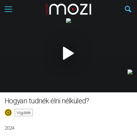
Hogyan tudnék élni nélküled?
Vígjáték
2024