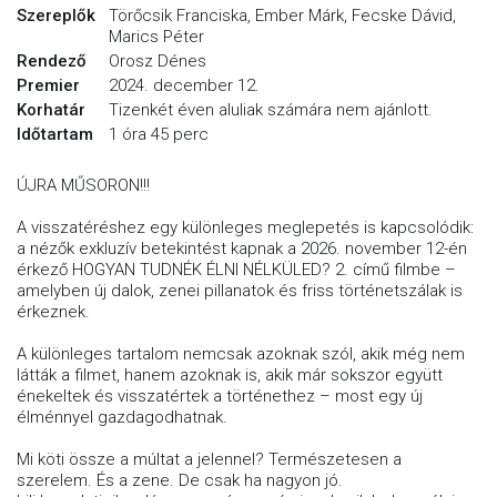
Szereplők
Törőcsik Franciska, Ember Márk, Fecske Dávid,
Marics Péter
Rendező
Orosz Dénes
Premier
2024. december 12.
Korhatár
Tizenkét éven aluliak számára nem ajánlott.
Időtartam
1 óra 45 perc
ÚJRA MŰSORON!!!
A visszatéréshez egy különleges meglepetés is kapcsolódik:
a nézők exkluzív betekintést kapnak a 2026. november 12-én
érkező HOGYAN TUDNÉK ÉLNI NÉLKÜLED? 2. című filmbe –
amelyben új dalok, zenei pillanatok és friss történetszálak is
érkeznek.
A különleges tartalom nemcsak azoknak szól, akik még nem
látták a filmet, hanem azoknak is, akik már sokszor együtt
énekeltek és visszatértek a történethez – most egy új
élménnyel gazdagodhatnak.
Mi köti össze a múltat a jelennel? Természetesen a
szerelem. És a zene. De csak ha nagyon jó.