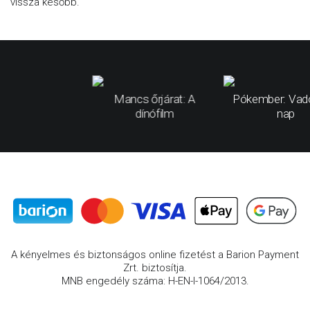
vissza később.
Mancs őrjárat: A
Pókember: Vad
dínófilm
nap
A kényelmes és biztonságos online fizetést a Barion Payment
Zrt. biztosítja.
MNB engedély száma: H-EN-I-1064/2013.