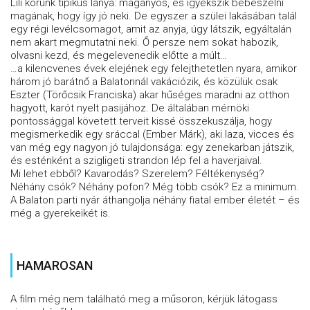
Lili korunk tipikus lánya: magányos, és igyekszik bebeszélni
magának, hogy így jó neki. De egyszer a szülei lakásában talál
egy régi levélcsomagot, amit az anyja, úgy látszik, egyáltalán
nem akart megmutatni neki. Ő persze nem sokat habozik,
olvasni kezd, és megelevenedik előtte a múlt…
…a kilencvenes évek elejének egy felejthetetlen nyara, amikor
három jó barátnő a Balatonnál vakációzik, és közülük csak
Eszter (Törőcsik Franciska) akar hűséges maradni az otthon
hagyott, karót nyelt pasijához. De általában mérnöki
pontossággal követett terveit kissé összekuszálja, hogy
megismerkedik egy sráccal (Ember Márk), aki laza, vicces és
van még egy nagyon jó tulajdonsága: egy zenekarban játszik,
és esténként a szigligeti strandon lép fel a haverjaival.
Mi lehet ebből? Kavarodás? Szerelem? Féltékenység?
Néhány csók? Néhány pofon? Még több csók? Ez a minimum.
A Balaton parti nyár áthangolja néhány fiatal ember életét – és
még a gyerekeikét is.
HAMAROSAN
A film még nem található meg a műsoron, kérjük látogass