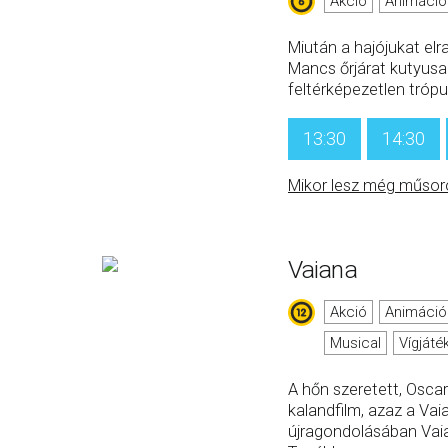
Akció
Animáció
Miután a hajójukat elra
Mancs őrjárat kutyusa
feltérképezetlen trópu
13:30
14:30
Mikor lesz még műsor
Vaiana
Akció
Animáció
Musical
Vígjáté
A hőn szeretett, Oscar-
kalandfilm, azaz a Vai
újragondolásában Vai