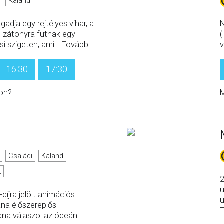
Kaland
gadja egy rejtélyes vihar, a
N
i zátonyra futnak egy
(
si szigeten, ami
…
Tovább
v
16:30
17:30
on?
M
Családi
Kaland
k
2
u
díjra jelölt animációs
u
ana élőszereplős
ana válaszol az óceán
…