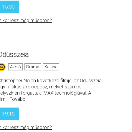
15:30
ikor lesz még műsoron?
Odüsszeia
Akció
Dráma
Kaland
hristopher Nolan következő filmje, az Odüsszeia
gy mitikus akcióeposz, melyet számos
elyszínen forgattak IMAX technológiával. A
ilm
…
Tovább
19:15
ikor lesz még műsoron?