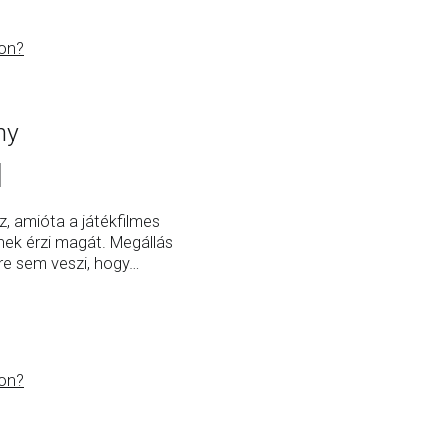
on?
ny
, amióta a játékfilmes
ek érzi magát. Megállás
zre sem veszi, hogy
…
on?