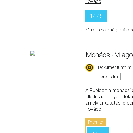
Tovább
14:45
Mikor lesz még műsor
Mohács - Világ
Dokumentumfilm
Történelmi
A Rubicon a mohácsi c
alkalmából olyan doku
amely új kutatási er
Tovább
Premier