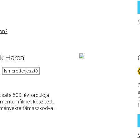
M
on?
ok Harca
Ismeretterjesztő
C
e
sata 500. évfordulója
h
mentumfilmet készített,
f
edményekre támaszkodva
…
M