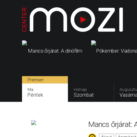
Mancs őrjárat: A dínófilm
Pókember: Vadona
Premier
Ma
Holnap
Augusztu
Péntek
Szombat
Vasárn
Mancs őrjárat: A