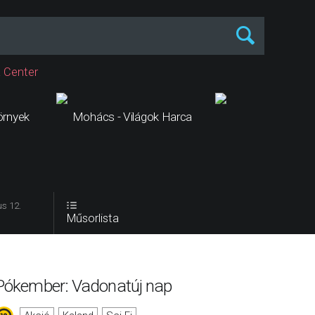
 Center
örnyek
Mohács - Világok Harca
Odüsszei
s 12.
Műsorlista
Pókember: Vadonatúj nap