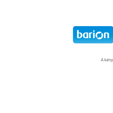
A kény