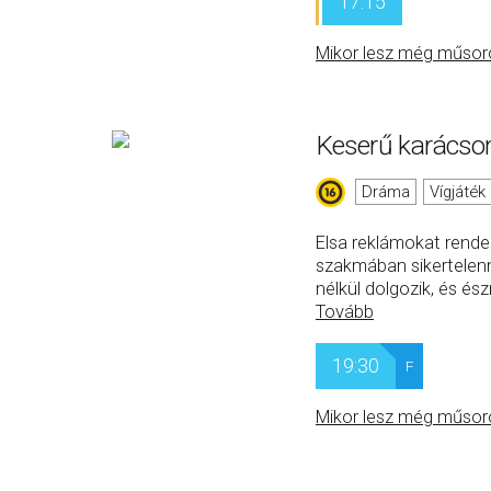
17:15
Mikor lesz még műsor
Keserű karácso
Dráma
Vígjáték
Elsa reklámokat rendez
szakmában sikertelenn
nélkül dolgozik, és és
Tovább
19:30
F
Mikor lesz még műsor