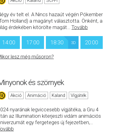
Akció
Kaland
Sci-Fi
égy év telt el. A Nincs hazaút végén Pókember
Tom Holland) a magányt választotta. Önként, a
ilág érdekében kitörölte magát
…
Tovább
14:00
17:00
18:30
20:00
3D
ikor lesz még műsoron?
Minyonok és szörnyek
Akció
Animáció
Kaland
Vígjáték
024 nyarának legviccesebb vígjátéka, a Gru 4
tán az Illumination kiterjeszti vidám animációs
niverzumát egy fergeteges új fejezetben,
…
Tovább