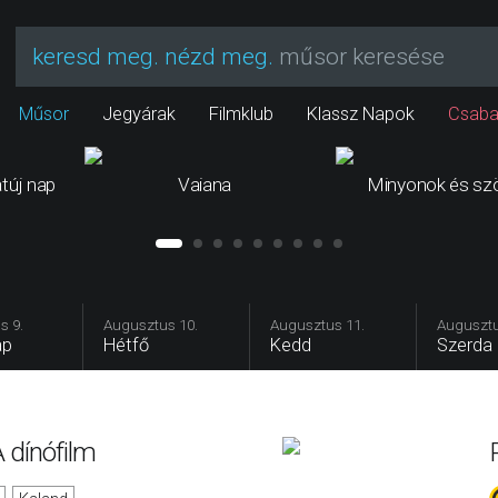
keresd meg. nézd meg.
műsor keresése
Műsor
Jegyárak
Filmklub
Klassz Napok
Csaba
túj nap
Vaiana
Minyonok és sz
s 9.
Augusztus 10.
Augusztus 11.
Augusztu
ap
Hétfő
Kedd
Szerda
 dínófilm