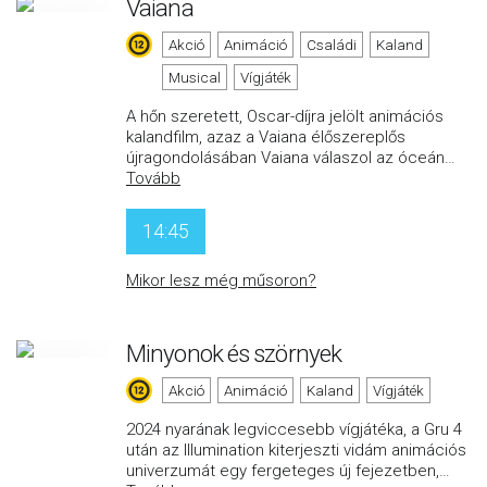
Vaiana
Akció
Animáció
Családi
Kaland
Musical
Vígjáték
A hőn szeretett, Oscar-díjra jelölt animációs
kalandfilm, azaz a Vaiana élőszereplős
újragondolásában Vaiana válaszol az óceán
…
Tovább
14:45
Mikor lesz még műsoron?
Minyonok és szörnyek
Akció
Animáció
Kaland
Vígjáték
2024 nyarának legviccesebb vígjátéka, a Gru 4
után az Illumination kiterjeszti vidám animációs
univerzumát egy fergeteges új fejezetben,
…