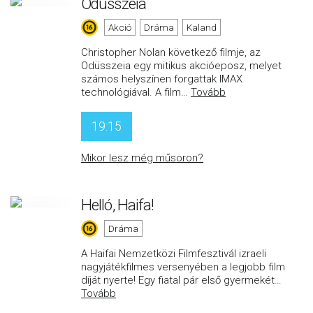
Odüsszeia
Akció
Dráma
Kaland
Christopher Nolan következő filmje, az
Odüsszeia egy mitikus akcióeposz, melyet
számos helyszínen forgattak IMAX
technológiával. A film
…
Tovább
19:15
Mikor lesz még műsoron?
Helló, Haifa!
Dráma
A Haifai Nemzetközi Filmfesztivál izraeli
nagyjátékfilmes versenyében a legjobb film
díját nyerte! Egy fiatal pár első gyermekét
…
Tovább