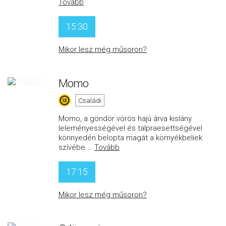
Tovább
15:30
Mikor lesz még műsoron?
Momo
Családi
Momo, a göndör vörös hajú árva kislány
leleményességével és talpraesettségével
könnyedén belopta magát a környékbeliek
szívébe.
…
Tovább
17:15
Mikor lesz még műsoron?