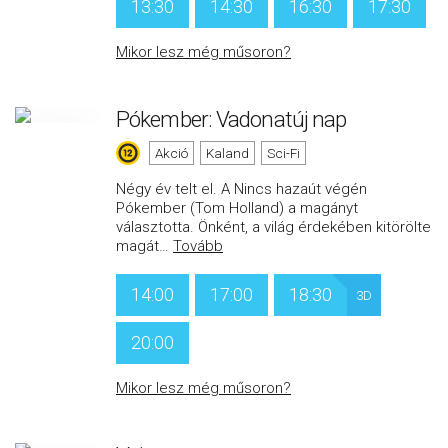
13:30
14:30
16:30
17:30
Mikor lesz még műsoron?
Pókember: Vadonatúj nap
Akció
Kaland
Sci-Fi
Négy év telt el. A Nincs hazaút végén
Pókember (Tom Holland) a magányt
választotta. Önként, a világ érdekében kitörölte
magát
…
Tovább
14:00
17:00
18:30
3D
20:00
Mikor lesz még műsoron?