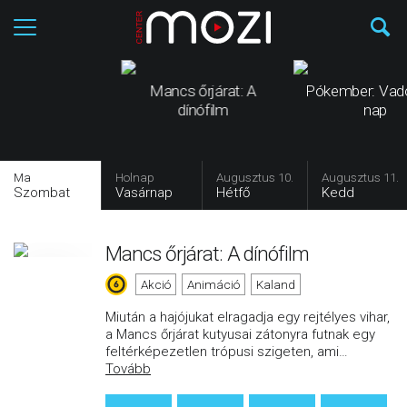
Mancs őrjárat: A
Pókember: Vad
dínófilm
nap
Ma
Holnap
Augusztus 10.
Augusztus 11.
Szombat
Vasárnap
Hétfő
Kedd
Mancs őrjárat: A dínófilm
Akció
Animáció
Kaland
Miután a hajójukat elragadja egy rejtélyes vihar,
a Mancs őrjárat kutyusai zátonyra futnak egy
feltérképezetlen trópusi szigeten, ami
…
Tovább