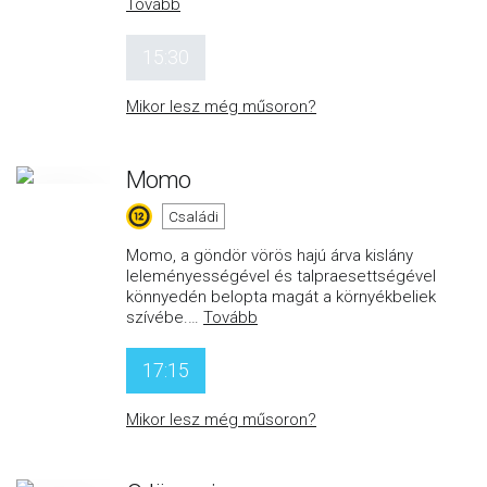
Tovább
15:30
Mikor lesz még műsoron?
Momo
Családi
Momo, a göndör vörös hajú árva kislány
leleményességével és talpraesettségével
könnyedén belopta magát a környékbeliek
szívébe.
…
Tovább
17:15
Mikor lesz még műsoron?