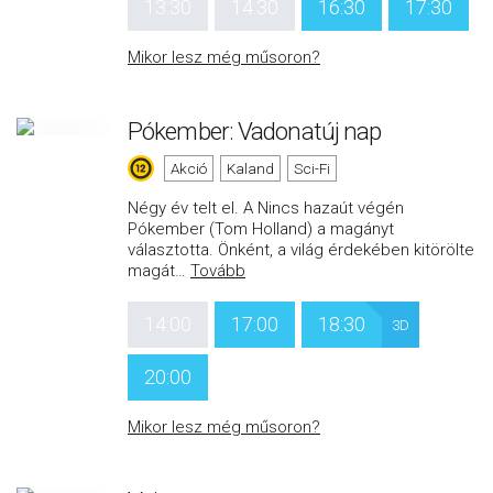
13:30
14:30
16:30
17:30
Mikor lesz még műsoron?
Pókember: Vadonatúj nap
Akció
Kaland
Sci-Fi
Négy év telt el. A Nincs hazaút végén
Pókember (Tom Holland) a magányt
választotta. Önként, a világ érdekében kitörölte
magát
…
Tovább
14:00
17:00
18:30
3D
20:00
Mikor lesz még műsoron?