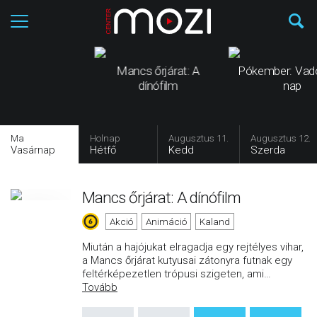
Mancs őrjárat: A
Pókember: Vad
dínófilm
nap
Ma
Holnap
Augusztus 11.
Augusztus 12.
Vasárnap
Hétfő
Kedd
Szerda
Mancs őrjárat: A dínófilm
Akció
Animáció
Kaland
Miután a hajójukat elragadja egy rejtélyes vihar,
a Mancs őrjárat kutyusai zátonyra futnak egy
feltérképezetlen trópusi szigeten, ami
…
Tovább