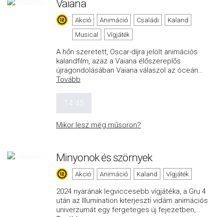
Vaiana
Akció
Animáció
Családi
Kaland
Musical
Vígjáték
A hőn szeretett, Oscar-díjra jelölt animációs
kalandfilm, azaz a Vaiana élőszereplős
újragondolásában Vaiana válaszol az óceán
…
Tovább
14:45
Mikor lesz még műsoron?
Minyonok és szörnyek
Akció
Animáció
Kaland
Vígjáték
2024 nyarának legviccesebb vígjátéka, a Gru 4
után az Illumination kiterjeszti vidám animációs
univerzumát egy fergeteges új fejezetben,
…