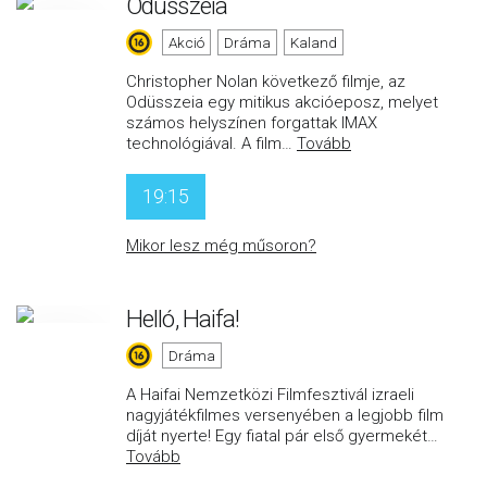
Odüsszeia
Akció
Dráma
Kaland
Christopher Nolan következő filmje, az
Odüsszeia egy mitikus akcióeposz, melyet
számos helyszínen forgattak IMAX
technológiával. A film
…
Tovább
19:15
Mikor lesz még műsoron?
Helló, Haifa!
Dráma
A Haifai Nemzetközi Filmfesztivál izraeli
nagyjátékfilmes versenyében a legjobb film
díját nyerte! Egy fiatal pár első gyermekét
…
Tovább